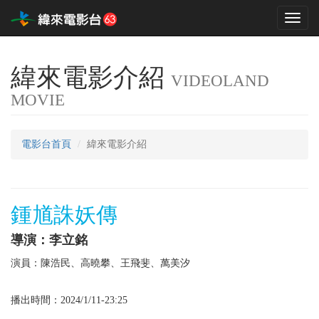
Toggl
naviga
緯來電影介紹
VIDEOLAND
MOVIE
電影台首頁
緯來電影介紹
鍾馗誅妖傳
導演：李立銘
演員：陳浩民、高曉攀、王飛斐、萬美汐
播出時間：2024/1/11-23:25