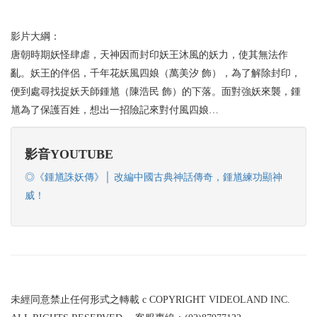
影片大綱：
唐朝時期妖怪肆虐，天神因而封印妖王沐風的妖力，使其無法作
亂。妖王的伴侶，千年花妖風四娘（萬美汐 飾），為了解除封印，
便到處尋找捉妖天師鍾馗（陳浩民 飾）的下落。面對強妖來襲，鍾
馗為了保護百姓，想出一招險記來對付風四娘…
影音YOUTUBE
◎《鍾馗誅妖傳》│ 改編中國古典神話傳奇，鍾馗練功顯神
威！
未經同意禁止任何形式之轉載 c COPYRIGHT VIDEOLAND INC.