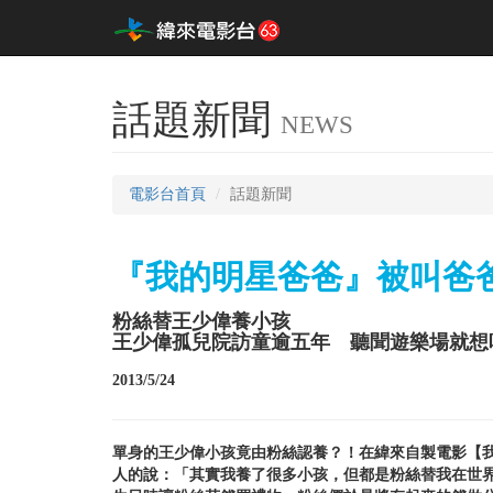
話題新聞
NEWS
電影台首頁
話題新聞
『我的明星爸爸』被叫爸
粉絲替王少偉養小孩
王少偉孤兒院訪童逾五年 聽聞遊樂場就想
2013/5/24
單身的王少偉小孩竟由粉絲認養？！在緯來自製電影【
人的說：「其實我養了很多小孩，但都是粉絲替我在世