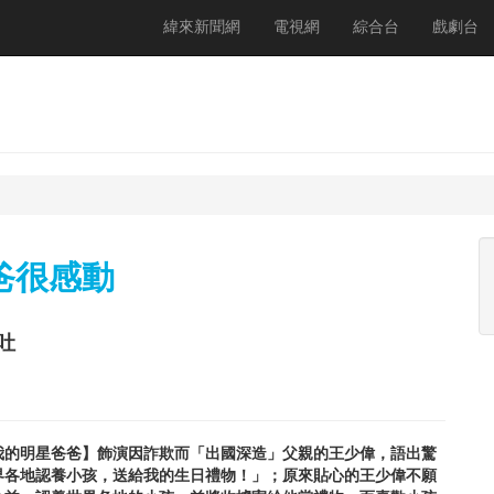
緯來新聞網
電視網
綜合台
戲劇台
爸很感動
吐
我的明星爸爸】飾演因詐欺而「出國深造」父親的王少偉，語出驚
界各地認養小孩，送給我的生日禮物！」；原來貼心的王少偉不願