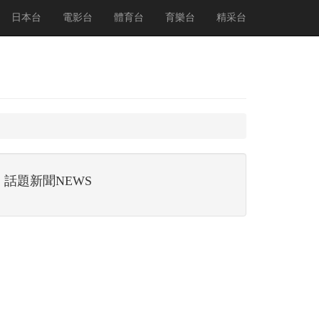
日本台
電影台
體育台
育樂台
精采台
話題新聞NEWS