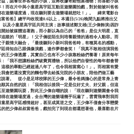
公益，認養世界各地的小孩，並將收據寄給他當禮物；而喜歡小孩
年！而在片中與小童星高宇廷互動至遊樂園拍戲，對於能被叫爸爸
都在遊樂場度過，現在聽到要去遊樂場就想吐！」。 緯來電影台
爸】總平均收視達0.6以上，本週日(5/26)晚間九點將推出父
、以及小童星高宇廷共同主演；故事描述鄭文雄(王少偉飾演)因詐
祖開始被媒體追著跑，而小新以為自己的「爸爸」是位大明星，直
隊追蹤的「明星」！父子倆從陌生到培養親情的過程令人動容。而
父子親情大融合，「最後聽到小新叫我爸爸時，有種莫名的感動，
宇廷得知自己跟偶像演戲，連作夢都會笑！「我真不敢相信演我爸
子的王少偉透露，其實自己也有不少小孩靠粉絲們養著！原來每年
示：「我不想讓粉絲們破費買禮物，所以他們自發性的每年都會替
，這樣的舉動已經超過八年了，也令我相當窩心！」。而相當有愛
上我會把還沒賣完的麵包帶去給孤兒院的小朋友，陪他們做工藝
笑說著。 從小是足球校隊的王少偉，最令爸媽擔心的是常身上青
他順其自然的說：「我相信以後我一定是位好丈夫、好父親，但這
廷至遊樂園玩耍，對此王少偉自嘲的說：「現在聽到遊樂園會令我
都得在遊樂場度過，全台灣的遊樂場幾乎玩遍了，雲霄飛車對我而
與童星高宇廷感情超好，甚至成莫逆之交，王少偉不僅會分享戀愛
真的把少偉叔叔當爸爸，戲拍完了到現在都還想著他，最喜歡在片