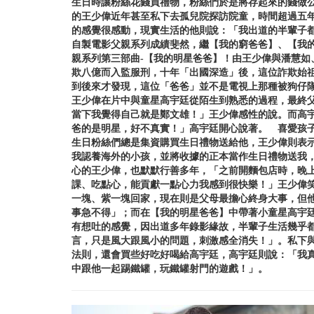
生日時讓粉絲花錢買禮物，粉絲們於是將存起來的錢做
的王少偉近年甚至私下去孤兒院探訪院童，時間超過五
的感覺很感動，現實生活的他則說：「我出道的半輩子
自製電影父親系列成績斐然，繼【我的窮爸爸】、【我的富爸
親系列第三部曲-【我的明星爸爸】！由王少偉與潘慧如
欺八億而入監服刑，十年「出國深造」後，這位詐欺始
到後來才發現，這位「爸爸」並不是電視上那種被狗仔
王少偉在片中與童星高宇廷從陌生到熟悉的過程，最終
當下我覺得自己就是鄭文雄！」王少偉感性的說。而高
爸的是明星，好不真實！」高宇廷開心說著。 喜愛孩
生日粉絲們總是集資購買生日禮物送給他，王少偉則表
我認養海外的小孩，並將收據的正本當作生日禮物送我
心的王少偉，也默默行善多年，「之前開麵包店時，晚
課、吃點心，能貢獻一點心力我感到很快樂！」王少偉
一塊、紫一塊回家，現在則是父母最擔心終身大事，但
事急不得」；而在【我的明星爸爸】中帶著小童星高宇
有想吐的感覺，因出道多年錄影緣故，半輩子生活幾乎
言，只是風大跟風小的問題，刺激感全消失！」。私下
法則，還會買些好吃好喝給高宇廷，高宇廷則說：「我
中跟他一起踢鐵罐，玩鐵罐射門的遊戲！」。