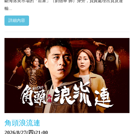
斷海洛英市場的「莊家」（劉德華 飾）身旁，負責處理出貨及運
輸...
詳細內容
角頭浪流連
2026/8/27(四)21:00