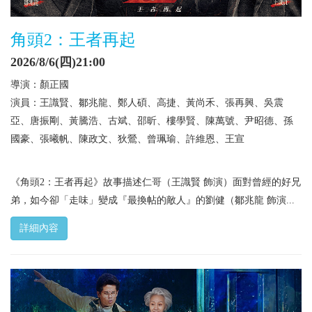
角頭2：王者再起
2026/8/6(四)21:00
導演：顏正國
演員：王識賢、鄒兆龍、鄭人碩、高捷、黃尚禾、張再興、吳震
亞、唐振剛、黃騰浩、古斌、邵昕、樓學賢、陳萬號、尹昭德、孫
國豪、張曦帆、陳政文、狄鶯、曾珮瑜、許維恩、王宣
《角頭2：王者再起》故事描述仁哥（王識賢 飾演）面對曾經的好兄
弟，如今卻「走味」變成『最換帖的敵人』的劉健（鄒兆龍 飾演...
詳細內容