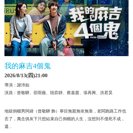
我的麻吉4個鬼
2026/8/13(四)21:00
導演：謝沛如
演員：曾敬驊、邵雨薇、陸弈靜、蔡嘉茵、張再興、洪君昊
地獄倒楣男阿緯（曾敬驊 飾）舉目無親無依無靠，老闆跑路工作也
丟了，萬念俱灰下只想結束自己倒楣的人生，沒想到不僅死不成，
還...